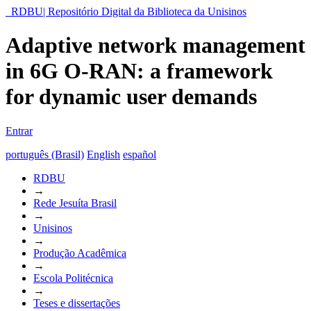
RDBU| Repositório Digital da Biblioteca da Unisinos
Adaptive network management
in 6G O-RAN: a framework
for dynamic user demands
Entrar
português (Brasil)
English
español
RDBU
→
Rede Jesuíta Brasil
→
Unisinos
→
Produção Acadêmica
→
Escola Politécnica
→
Teses e dissertações