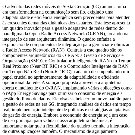
O advento das redes móveis de Sexta Geração (6G) anuncia uma
era transformadora na comunicação sem fio, exigindo uma
adaptabilidade e eficiência energética sem precedentes para atender
às crescentes demandas dinâmicas dos usuários. Esta tese apresenta
um quadro inovador para a gestão adaptativa de redes dentro do
paradigma da Open Radio Access Network (O-RAN), focando na
integração de sua arquitetura dinâmica. O quadro enfatiza a
exploração de componentes de integração para gerenciar e otimizar
a Radio Access Network (RAN). Centrais a este quadro são os
componentes arquitetônicos do O-RAN: a Gestão de Serviços e
Orquestração (SMO), o Controlador Inteligente de RAN em Tempo
Real Próximo (Near-RT RIC) e o Controlador Inteligente de RAN
em Tempo Não Real (Non-RT RIC), cada um desempenhando um
papel crucial no aprimoramento da adaptabilidade e eficiência
operacional da rede. A solução proposta aproveita a arquitetura
aberta e inteligente do O-RAN, implantando várias aplicações como
o rApp Energy Savings para otimizar o consumo de energia e a
gestão do fluxo de dados. Ele visa estabelecer um novo padrão para
a gestão de redes na era 6G, integrando análises de dados em tempo
real, implementação inteligente de políticas e estratégias adaptativas
de gestão de energia. Embora a economia de energia seja um caso
de uso principal para validar nossa arquitetura dinâmica, é
importante notar que a flexibilidade do quadro permite a integração
de outras aplicações também. O mecanismo de agrupamento