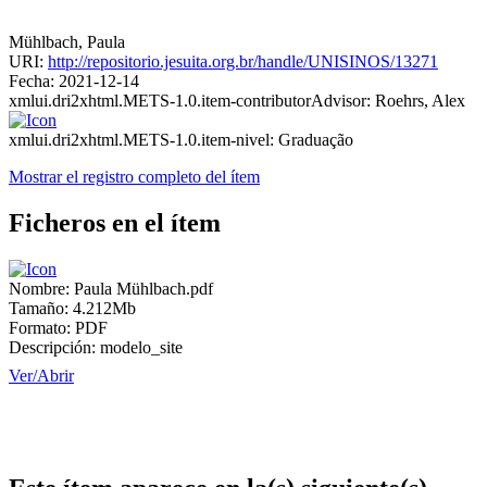
Mühlbach, Paula
URI:
http://repositorio.jesuita.org.br/handle/UNISINOS/13271
Fecha:
2021-12-14
xmlui.dri2xhtml.METS-1.0.item-contributorAdvisor:
Roehrs, Alex
xmlui.dri2xhtml.METS-1.0.item-nivel:
Graduação
Mostrar el registro completo del ítem
Ficheros en el ítem
Nombre:
Paula Mühlbach.pdf
Tamaño:
4.212Mb
Formato:
PDF
Descripción:
modelo_site
Ver/
Abrir