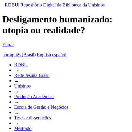
RDBU| Repositório Digital da Biblioteca da Unisinos
Desligamento humanizado:
utopia ou realidade?
Entrar
português (Brasil)
English
español
RDBU
→
Rede Jesuíta Brasil
→
Unisinos
→
Produção Acadêmica
→
Escola de Gestão e Negócios
→
Teses e dissertações
→
Mestrado