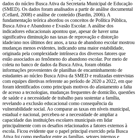
dados do núcleo Busca Ativa da Secretaria Municipal de Educação
(SMED). Os dados foram analisados a partir de análise documental
(Cellard, 2008) e análise de conteúdo (Bardin, 2006). A
fundamentação teórica abordou os conceitos de Política Pública,
Busca Ativa e Abandono e Evasão Escolar. A análise dos
indicadores educacionais apontou que, apesar de haver uma
significativa diminuição nas taxas de reprovação e distorção
idade/ano nos últimos dez anos, a taxa de abandono escolar mostrou
mudanças menos evidentes, indicando uma maior estabilidade,
originada pela complexidade intrínseca dos diversos fatores que
estão associados ao fenômeno do abandono escolar. Por meio de
coleta no banco de dados da Busca Ativa, foram obtidas
informações provenientes de planilhas de encaminhamento de
estudantes ao núcleo Busca Ativa da SMED e realizadas entrevistas
com equipes diretivas referente ao período de 2020 a 2022, em que
foram identificados como principais motivos do afastamento a falta
de acesso a tecnologias, mudanças frequentes de domicílio, questões
de saúde e a necessidade de trabalho para sustentar a família,
revelando a exclusão educacional como consequência da
vulnerabilidade social. Ao comparar as taxas em níveis municipal,
estadual e nacional, percebeu-se a necessidade de ampliar a
capacidade das instituições escolares municipais em lidar
principalmente com os desafios relacionados a fatores externos à
escola. Ficou evidente que o papel principal exercido pela Busca
Ativa foi como mediador entre as famílias, setores internos e