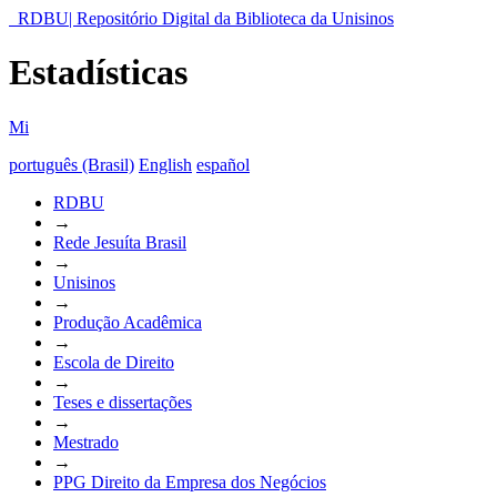
RDBU| Repositório Digital da Biblioteca da Unisinos
Estadísticas
Mi
português (Brasil)
English
español
RDBU
→
Rede Jesuíta Brasil
→
Unisinos
→
Produção Acadêmica
→
Escola de Direito
→
Teses e dissertações
→
Mestrado
→
PPG Direito da Empresa dos Negócios