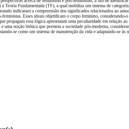
 perspectivas acerca de feminismo e pós-feminismo, a fim de identific
oi a Teoria Fundamentada (TF), a qual mobiliza um sistema de categori
s do estudo indicaram a compreensão dos significados relacionados ao au
ós-feministas. Esses ideais objetificam o corpo feminino, considerando-
os que propagam essa lógica apresentam uma peculiaridade em relação 
 e uma noção biótica que permeia a sociedade pós-moderna, consideran
estando-se como um sistema de manutenção da vida e adaptando-se às nec