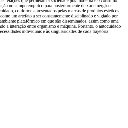
ar as relações que permeiam a sociedade pós-moderna e o consumo
zação no campo empírico para posteriormente deixar emergir os
tocuidado, conforme apresentados pelas marcas de produtos estéticos
o como um artefato a ser constantemente disciplinado e vigiado por
ao ambiente platafórmico em que são disseminados, assim como uma
do a interação entre organismo e máquina. Portanto, o autocuidado
essidades individuais e às singularidades de cada trajetória