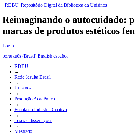
RDBU| Repositório Digital da Biblioteca da Unisinos
Reimaginando o autocuidado: pe
marcas de produtos estéticos fe
Login
português (Brasil)
English
español
RDBU
→
Rede Jesuíta Brasil
→
Unisinos
→
Produção Acadêmica
→
Escola da Indústria Criativa
→
Teses e dissertações
→
Mestrado