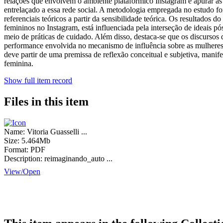
relações que envolvem o ambiente platafórmico Instagram e apurar as
entrelaçado a essa rede social. A metodologia empregada no estudo f
referenciais teóricos a partir da sensibilidade teórica. Os resultado
femininos no Instagram, está influenciada pela interseção de ideais p
meio de práticas de cuidado. Além disso, destaca-se que os discurs
performance envolvida no mecanismo de influência sobre as mulheres
deve partir de uma premissa de reflexão conceitual e subjetiva, manif
feminina.
Show full item record
Files in this item
Name:
Vitoria Guasselli ...
Size:
5.464Mb
Format:
PDF
Description:
reimaginando_auto ...
View/
Open