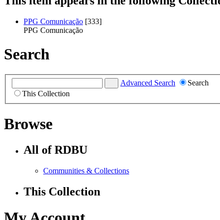
This item appears in the following Collecti
PPG Comunicação
[333]
PPG Comunicação
Search
Advanced Search
Search
This Collection
Browse
All of RDBU
Communities & Collections
This Collection
My Account