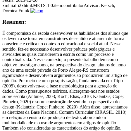
Fecha:
2023-12-20
xmlui.dri2xhtml.METS-1.0.item-contributorAdvisor:
Kersch,
Dorotea Frank
Resumen:
É compromisso da escola desenvolver as habilidades dos alunos que
os levem a se tornarem construtores de sentido e atuarem de forma
consciente e crítica no contexto educacional e social atual. Nesse
sentido, faz-se necessário desenvolver práticas pedagógicas e
atividades as quais considerem a escrita como um processo e
contextualizada. Nesse contexto, o presente trabalho tem como
objetivo investigar como, na perspectiva do design, alunos de nono
ano de uma escola privada de Porto Alegre-RS constroem
significados e desenvolvem argumentos ao produzirem um artigo de
opinião. Por meio de uma pesquisa-ação, fundamentada em Tripp
(2005), desenvolveu-se a base metodológica para a geração de
dados. Como pressupostos teóricos, alicerçamo-nos nos estudos
sobre escrita (Antunes, 2003; Koch; Elias, 2010; Kalantzis; Cope;
Pinheiro, 2020) e sobre construção de sentido na perspectiva do
design (Kalantzis; Cope; Pinheiro, 2020). Além disso, apresentamos
as diretrizes da Base Nacional Comum Curricular (BRASIL, 2018)
em relação ao ensino da produção de texto, abordando a
multimodalidade e o uso de argumentos em artigos de opinião.
Também são consideradas as características do artigo de opinião,