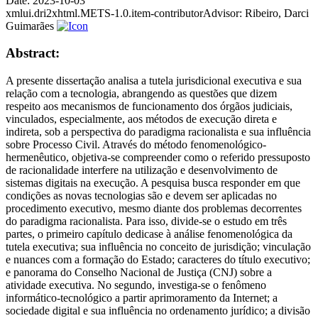
Date:
2023-10-03
xmlui.dri2xhtml.METS-1.0.item-contributorAdvisor:
Ribeiro, Darci
Guimarães
Abstract:
A presente dissertação analisa a tutela jurisdicional executiva e sua
relação com a tecnologia, abrangendo as questões que dizem
respeito aos mecanismos de funcionamento dos órgãos judiciais,
vinculados, especialmente, aos métodos de execução direta e
indireta, sob a perspectiva do paradigma racionalista e sua influência
sobre Processo Civil. Através do método fenomenológico-
hermenêutico, objetiva-se compreender como o referido pressuposto
de racionalidade interfere na utilização e desenvolvimento de
sistemas digitais na execução. A pesquisa busca responder em que
condições as novas tecnologias são e devem ser aplicadas no
procedimento executivo, mesmo diante dos problemas decorrentes
do paradigma racionalista. Para isso, divide-se o estudo em três
partes, o primeiro capítulo dedicase à análise fenomenológica da
tutela executiva; sua influência no conceito de jurisdição; vinculação
e nuances com a formação do Estado; caracteres do título executivo;
e panorama do Conselho Nacional de Justiça (CNJ) sobre a
atividade executiva. No segundo, investiga-se o fenômeno
informático-tecnológico a partir aprimoramento da Internet; a
sociedade digital e sua influência no ordenamento jurídico; a divisão