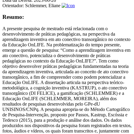
Data da Defesa:
2023-06-26
Orientador:
Schlemmer, Eliane
Resumo:
A presente pesquisa de mestrado está relacionada com o
desenvolvimento de práticas pedagógicas, na perspectiva da
aprendizagem inventiva em ato conectivo transorgânico no contexto
da Educação OnLIFE. Na problematização do tempo presente,
emerge a questão de pesquisa: “Como a aprendizagem inventiva em
ato conectivo, potencializa o desenvolvimento de práticas
pedagógicas no contexto da Educação OnLIFE?”. Tem como
objetivo desenvolver práticas pedagógicas fundamentadas na teoria
da aprendizagem inventiva, articulada ao conceito de ato conectivo
transorgânico, a fim de compreender como podem potencializar a
Educação OnLIFE. A dissertação articula na perspectiva teórico-
metodológica, a cognição inventiva (KASTRUP), o ato conectivo
transorgânico (DI FELICE), a gamificação (SCHLEMMER) e a
Educação OnLIFE (SCHLEMMER, MOREIRA), além dos
resultados de pesquisas desenvolvidas pelo GPe-dU
UNISINOS/CNPq. A pesquisa apropria-se do Método Cartográfico
de Pesquisa-Intervenção, proposto por Passos, Kastrup, Escóssia e
Tedesco (2015), para a produção e análise dos dados. Os dados
produzidos nos dispositivos da pesquisa foram registrados em textos,
fotos, áudios e vídeos, os quais foram transcritos e, juntamente com