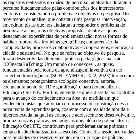
os registros realizados no diário de percurso, analisados durante o
percurso fundamentados pelas contribuições dos intercessores
teóricos e, considerando o problema e objetivos da pesquisa. Do
movimento de análise, que constitui uma pesquisa-intervenção,
emergiram pistas que nos ajudaram a responder o problema de
pesquisa e alcançar os objetivos propostos, dentre as quais
destacam-se: experiências de problematização; novas formas de
habitar; ruptura das fronteiras geográficas; compreensão da
complexidade; processos colaborativos e cooperativos; e educação
cidadã e sustentável. No que se refere ao objetivo de pesquisa,
foram desenvolvidas diferentes práticas pedagógicas na ação
“COnectaKaTching: Um mundo de conexões”, as quais,
fundamentadas pela teoria da aprendizagem inventiva em ato
conectivo transorgânico (SCHLEMMER, 2022, 2023) forneceram
os elementos: protagonismo ecológico-conectivo, autoria,
coengendramento de TD e gamificação, para potencializar a
Educação OnLIFE. Por fim, entende-se que a dissertação contribui
para o avanço do conhecimento na área, na medida em que
evidenciou pistas que auxiliam no processo de construção dessa
nova teoria de aprendizagem, coerente com a realidade híbrida e
hiperconectada na qual as crianças e adolescente se desenvolvem e,
produziu novas práticas pedagógicas que, além de potencializar a
Educação OnLIFE, contribuem para problematizar as práticas a
tempos institucionalizadas nas escolas. Com a discussão acerca das
possibilidades de desenvolvimento, em co-criação de práticas