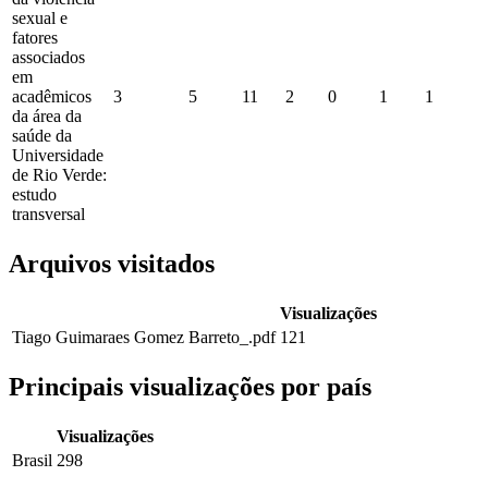
sexual e
fatores
associados
em
acadêmicos
3
5
11
2
0
1
1
da área da
saúde da
Universidade
de Rio Verde:
estudo
transversal
Arquivos visitados
Visualizações
Tiago Guimaraes Gomez Barreto_.pdf
121
Principais visualizações por país
Visualizações
Brasil
298