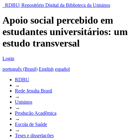
RDBU| Repositório Digital da Biblioteca da Unisinos
Apoio social percebido em
estudantes universitários: um
estudo transversal
Login
português (Brasil)
English
español
RDBU
→
Rede Jesuíta Brasil
→
Unisinos
→
Produção Acadêmica
→
Escola de Saúde
→
Teses e dissertações