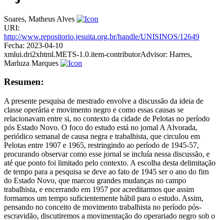
Soares, Matheus Alves
URI:
http://www.repositorio.jesuita.org.br/handle/UNISINOS/12649
Fecha:
2023-04-10
xmlui.dri2xhtml.METS-1.0.item-contributorAdvisor:
Harres,
Marluza Marques
Resumen:
A presente pesquisa de mestrado envolve a discussão da ideia de
classe operária e movimento negro e como essas causas se
relacionavam entre si, no contexto da cidade de Pelotas no período
pós Estado Novo. O foco do estudo está no jornal A Alvorada,
periódico semanal de causa negra e trabalhista, que circulou em
Pelotas entre 1907 e 1965, restringindo ao período de 1945-57,
procurando observar como esse jornal se incluía nessa discussão, e
até que ponto foi limitado pelo contexto. A escolha desta delimitação
de tempo para a pesquisa se deve ao fato de 1945 ser o ano do fim
do Estado Novo, que marcou grandes mudanças no campo
trabalhista, e encerrando em 1957 por acreditarmos que assim
formamos um tempo suficientemente hábil para o estudo. Assim,
pensando no conceito de movimento trabalhista no período pós-
escravidão, discutiremos a movimentação do operariado negro sob o