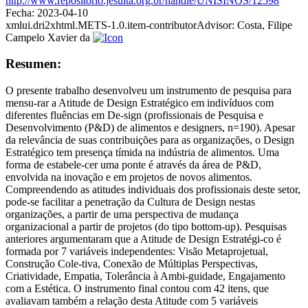
http://www.repositorio.jesuita.org.br/handle/UNISINOS/12598
Fecha:
2023-04-10
xmlui.dri2xhtml.METS-1.0.item-contributorAdvisor:
Costa, Filipe
Campelo Xavier da
Resumen:
O presente trabalho desenvolveu um instrumento de pesquisa para
mensu-rar a Atitude de Design Estratégico em indivíduos com
diferentes fluências em De-sign (profissionais de Pesquisa e
Desenvolvimento (P&D) de alimentos e designers, n=190). Apesar
da relevância de suas contribuições para as organizações, o Design
Estratégico tem presença tímida na indústria de alimentos. Uma
forma de estabele-cer uma ponte é através da área de P&D,
envolvida na inovação e em projetos de novos alimentos.
Compreendendo as atitudes individuais dos profissionais deste setor,
pode-se facilitar a penetração da Cultura de Design nestas
organizações, a partir de uma perspectiva de mudança
organizacional a partir de projetos (do tipo bottom-up). Pesquisas
anteriores argumentaram que a Atitude de Design Estratégi-co é
formada por 7 variáveis independentes: Visão Metaprojetual,
Construção Cole-tiva, Conexão de Múltiplas Perspectivas,
Criatividade, Empatia, Tolerância à Ambi-guidade, Engajamento
com a Estética. O instrumento final contou com 42 itens, que
avaliavam também a relação desta Atitude com 5 variáveis