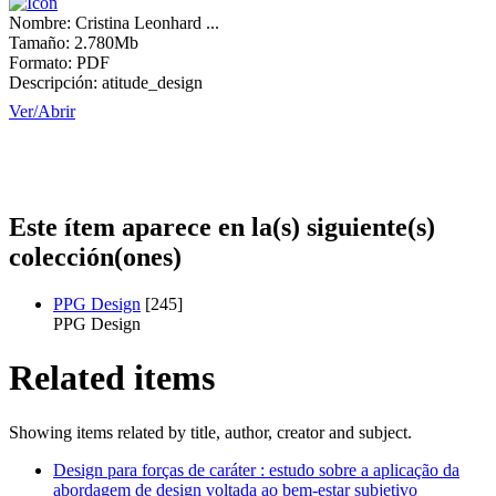
Nombre:
Cristina Leonhard ...
Tamaño:
2.780Mb
Formato:
PDF
Descripción:
atitude_design
Ver/
Abrir
Este ítem aparece en la(s) siguiente(s)
colección(ones)
PPG Design
[245]
PPG Design
Related items
Showing items related by title, author, creator and subject.
Design para forças de caráter : estudo sobre a aplicação da
abordagem de design voltada ao bem-estar subjetivo