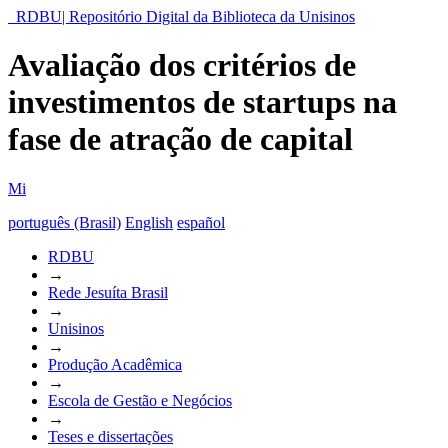
RDBU| Repositório Digital da Biblioteca da Unisinos
Avaliação dos critérios de
investimentos de startups na
fase de atração de capital
Mi
português (Brasil)
English
español
RDBU
→
Rede Jesuíta Brasil
→
Unisinos
→
Produção Acadêmica
→
Escola de Gestão e Negócios
→
Teses e dissertações