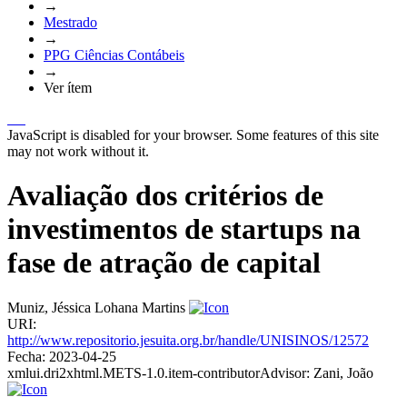
→
Mestrado
→
PPG Ciências Contábeis
→
Ver ítem
JavaScript is disabled for your browser. Some features of this site
may not work without it.
Avaliação dos critérios de
investimentos de startups na
fase de atração de capital
Muniz, Jéssica Lohana Martins
URI:
http://www.repositorio.jesuita.org.br/handle/UNISINOS/12572
Fecha:
2023-04-25
xmlui.dri2xhtml.METS-1.0.item-contributorAdvisor:
Zani, João