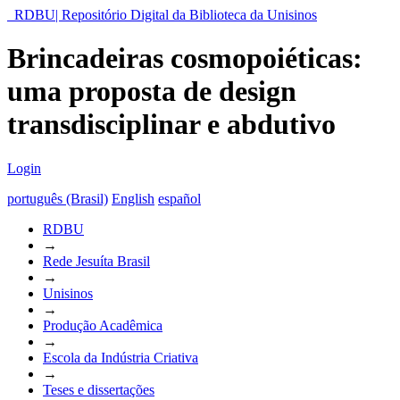
RDBU| Repositório Digital da Biblioteca da Unisinos
Brincadeiras cosmopoiéticas:
uma proposta de design
transdisciplinar e abdutivo
Login
português (Brasil)
English
español
RDBU
→
Rede Jesuíta Brasil
→
Unisinos
→
Produção Acadêmica
→
Escola da Indústria Criativa
→
Teses e dissertações