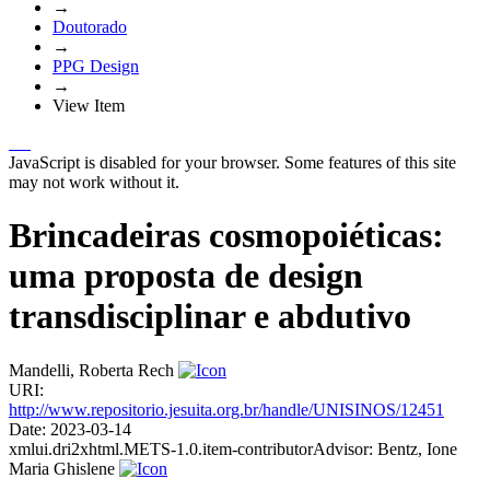
→
Doutorado
→
PPG Design
→
View Item
JavaScript is disabled for your browser. Some features of this site
may not work without it.
Brincadeiras cosmopoiéticas:
uma proposta de design
transdisciplinar e abdutivo
Mandelli, Roberta Rech
URI:
http://www.repositorio.jesuita.org.br/handle/UNISINOS/12451
Date:
2023-03-14
xmlui.dri2xhtml.METS-1.0.item-contributorAdvisor:
Bentz, Ione
Maria Ghislene