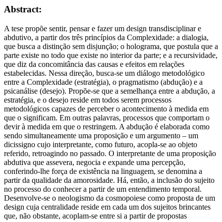
Abstract:
A tese propõe sentir, pensar e fazer um design transdisciplinar e
abdutivo, a partir dos três princípios da Complexidade: a dialogia,
que busca a distinção sem disjunção; o holograma, que postula que a
parte existe no todo que existe no interior da parte; e a recursividade,
que diz da concomitância das causas e efeitos em relações
estabelecidas. Nessa direção, busca-se um diálogo metodológico
entre a Complexidade (estratégia), o pragmatismo (abdução) e a
psicanálise (desejo). Propõe-se que a semelhança entre a abdução, a
estratégia, e o desejo reside em todos serem processos
metodológicos capazes de perceber o acontecimento à medida em
que o significam. Em outras palavras, processos que comportam o
devir à medida em que o restringem. A abdução é elaborada como
sendo simultaneamente uma proposição e um argumento – um
dicissigno cujo interpretante, como futuro, acopla-se ao objeto
referido, retroagindo no passado. O interpretante de uma proposição
abdutiva que assevera, negocia e expande uma percepção,
conferindo-lhe força de existência na linguagem, se denomina a
partir da qualidade da amorosidade. Há, então, a inclusão do sujeito
no processo do conhecer a partir de um entendimento temporal.
Desenvolve-se o neologismo da cosmopoiese como proposta de um
design cuja centralidade reside em cada um dos sujeitos brincantes
que, não obstante, acoplam-se entre si a partir de propostas