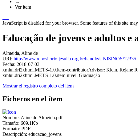
→
Ver ítem
JavaScript is disabled for your browser. Some features of this site may
Educação de jovens e adultos e 
Almeida, Aline de
URI:
http://www.repositorio.jesuita.org.br/handle/UNISINOS/12335
Fecha:
2018-07-03
xmlui.dri2xhtml.METS-1.0.item-contributorAdvisor:
Klein, Rejane 
xmlui.dri2xhtml.METS-1.0.item-nivel:
Graduação
Mostrar el registro completo del ítem
Ficheros en el ítem
Nombre:
Aline de Almeida.pdf
Tamaño:
609.1Kb
Formato:
PDF
Descripción:
educacao_jovens