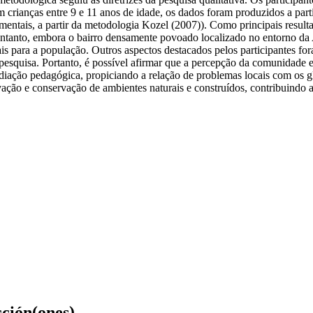
 crianças entre 9 e 11 anos de idade, os dados foram produzidos a partir
s mentais, a partir da metodologia Kozel (2007)). Como principais resul
 entanto, embora o bairro densamente povoado localizado no entorno da 
 para a população. Outros aspectos destacados pelos participantes foram
 pesquisa. Portanto, é possível afirmar que a percepção da comunidade es
ediação pedagógica, propiciando a relação de problemas locais com os g
ção e conservação de ambientes naturais e construídos, contribuindo as
cción(ones)