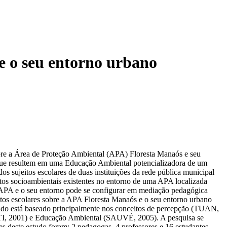
 e o seu entorno urbano
sobre a Área de Proteção Ambiental (APA) Floresta Manaós e seu
 e que resultem em uma Educação Ambiental potencializadora de um
 sujeitos escolares de duas instituições da rede pública municipal
ntos socioambientais existentes no entorno de uma APA localizada
 a APA e o seu entorno pode se configurar em mediação pedagógica
itos escolares sobre a APA Floresta Manaós e o seu entorno urbano
tudo está baseado principalmente nos conceitos de percepção (TUAN,
I, 2001) e Educação Ambiental (SAUVÉ, 2005). A pesquisa se
s deste estudo foram: 2 pedagogas, 4 professores e 16 estudantes.