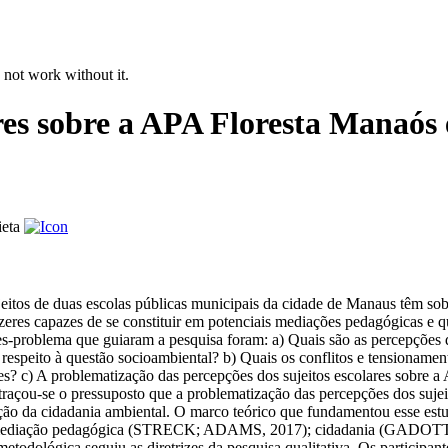
 not work without it.
ares sobre a APA Floresta Manaós
ieta
sujeitos de duas escolas públicas municipais da cidade de Manaus têm 
 fazeres capazes de se constituir em potenciais mediações pedagógicas
-problema que guiaram a pesquisa foram: a) Quais são as percepções dos
respeito à questão socioambiental? b) Quais os conflitos e tensioname
res? c) A problematização das percepções dos sujeitos escolares sobre
traçou-se o pressuposto que a problematização das percepções dos suje
ção da cidadania ambiental. O marco teórico que fundamentou esse es
); mediação pedagógica (STRECK; ADAMS, 2017); cidadania (GADOTT
dológica seguiu as diretrizes da pesquisa qualitativa. Os participante