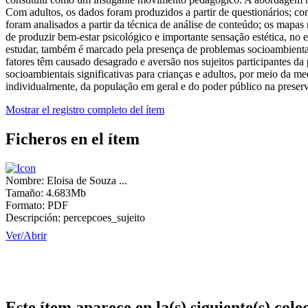
Com adultos, os dados foram produzidos a partir de questionários; com
foram analisados a partir da técnica de análise de conteúdo; os mapa
de produzir bem-estar psicológico e importante sensação estética, no
estudar, também é marcado pela presença de problemas socioambientais
fatores têm causado desagrado e aversão nos sujeitos participantes da
socioambientais significativas para crianças e adultos, por meio da m
individualmente, da população em geral e do poder público na preserva
Mostrar el registro completo del ítem
Ficheros en el ítem
Nombre:
Eloisa de Souza ...
Tamaño:
4.683Mb
Formato:
PDF
Descripción:
percepcoes_sujeito
Ver/
Abrir
Este ítem aparece en la(s) siguiente(s) cole