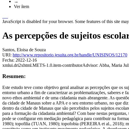
→
Ver ítem
JavaScript is disabled for your browser. Some features of this site may
As percepções de sujeitos escol
Santos, Eloisa de Souza
URI:
http://www.repositorio.jesuita.org.br/handle/UNISINOS/12170
Fecha:
2022-12-16
xmlui.dri2xhtml.METS-1.0.item-contributorAdvisor:
Abba, Maria Jul
Resumen:
Este estudo teve como objetivo geral analisar as percepções que os 
entorno urbano a fim de caracterizar as problematizações, saberes e
novo ethos ambiental e de uma cidadania mais abrangente. As questões
da cidade de Manaus sobre a APA e o seu entorno urbano, no que diz 
dentro da cidade de Manaus que são percebidos pelos sujeitos escola
para a formação da cidadania ambiental? Com base nestas perguntas, 
pode se configurar em mediação pedagógica para contribuir na forma
1980); topofilia (TUAN, 1980); topofobia (PEREIRA et al., 2018
constituiu como um instigante movimento pedagógico. A abordagem meto