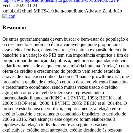
http://www.repositorio.jesuita.org.br/handle/UNISINOS/12144
Fecha:
2022-11-21
xmlui.dri2xhtml.METS-1.0.item-contributorAdvisor:
Zani, João
Resumen:
Os entes governamentais devem buscar o bem-estar da população e
o crescimento econômico é uma variável que pode proporcionar
esse efeito. Por isso, entender a relação entre a expansão do crédito
bancário e a variação do PIB tem sua importância empírica a fim de
proporcionar diminuição da pobreza, melhoria na qualidade de vida
e dar ferramentas de ataque contra a miséria humana. A relação entre
oferta de crédito e crescimento do produto vem sendo estudada
através de uma teoria conhecida como “finance-growth nexus”, que
preconiza a qualidade e relação entre o desenvolvimento financeiro
e crescimento econômico, sendo muitas vezes usado o crédito
agregado como variável de interesse e representando a
intermediação financeira (KING e LEVINE, 1993; BECK et al.,
2000; KOOP et al., 2000; LEVINE, 2005; BECK et al. 2014b). O
presente estudo buscou verificar, empiricamente, a relação entre
crédito bancário e crescimento econômico brasileiro no período de
2005 a 2016. Para alcançar esse objetivo foram elaboradas 3
hipóteses da relação individual entre as seguintes variáveis
explicativas: crédito total agregado, crédito destinado às pessoas