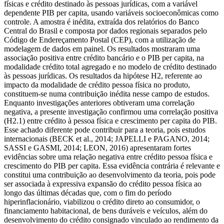
físicas e crédito destinado às pessoas jurídicas, com a variável
dependente PIB per capita, usando variáveis socioeconômicas como
controle. A amostra é inédita, extraída dos relatórios do Banco
Central do Brasil e composta por dados regionais separados pelo
Código de Endereçamento Postal (CEP), com a utilização de
modelagem de dados em painel. Os resultados mostraram uma
associação positiva entre crédito bancário e o PIB per capita, na
modalidade crédito total agregado e no modelo de crédito destinado
às pessoas jurídicas. Os resultados da hipótese H2, referente ao
impacto da modalidade de crédito pessoa física no produto,
constituem-se numa contribuição inédita nesse campo de estudos.
Enquanto investigações anteriores obtiveram uma correlação
negativa, a presente investigação confirmou uma correlação positiva
(H2.1) entre crédito à pessoa física e crescimento per capita do PIB.
Esse achado diferente pode contribuir para a teoria, pois estudos
internacionais (BECK et al., 2014; JAPELLI e PAGANO, 2014;
SASSI e GASMI, 2014; LEON, 2016) apresentaram fortes
evidências sobre uma relação negativa entre crédito pessoa física e
crescimento do PIB per capita. Essa evidência contrária é relevante e
constitui uma contribuição ao desenvolvimento da teoria, pois pode
ser associada à expressiva expansão do crédito pessoa física ao
longo das últimas décadas que, com o fim do período
hiperinflacionário, viabilizou o crédito direto ao consumidor, o
financiamento habitacional, de bens duráveis e veículos, além do
desenvolvimento do crédito consignado vinculado ao rendimento da