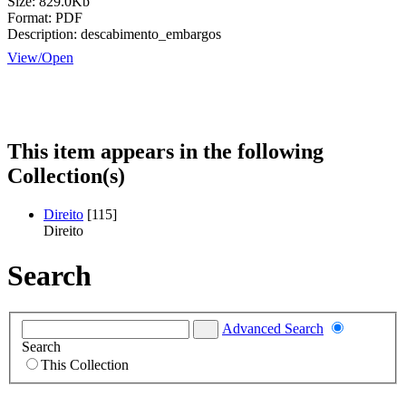
Size:
829.0Kb
Format:
PDF
Description:
descabimento_embargos
View/
Open
This item appears in the following
Collection(s)
Direito
[115]
Direito
Search
Advanced Search
Search
This Collection