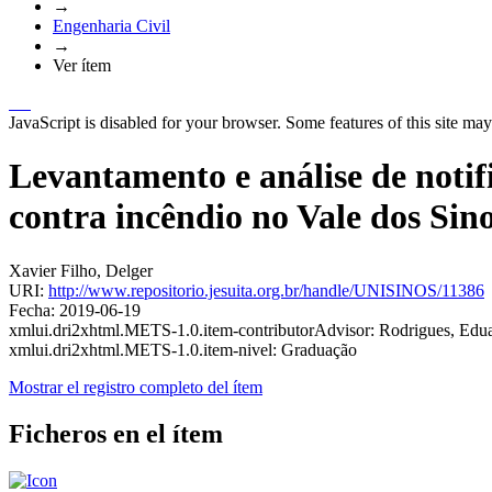
→
Engenharia Civil
→
Ver ítem
JavaScript is disabled for your browser. Some features of this site may
Levantamento e análise de notif
contra incêndio no Vale dos Sin
Xavier Filho, Delger
URI:
http://www.repositorio.jesuita.org.br/handle/UNISINOS/11386
Fecha:
2019-06-19
xmlui.dri2xhtml.METS-1.0.item-contributorAdvisor:
Rodrigues, Edu
xmlui.dri2xhtml.METS-1.0.item-nivel:
Graduação
Mostrar el registro completo del ítem
Ficheros en el ítem