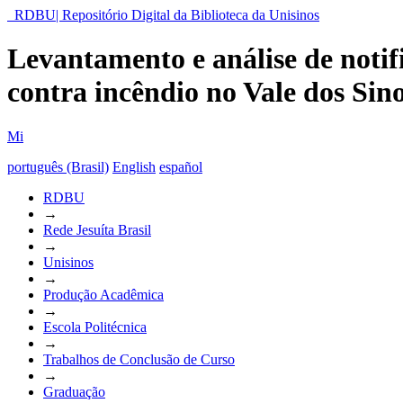
RDBU| Repositório Digital da Biblioteca da Unisinos
Levantamento e análise de notif
contra incêndio no Vale dos Sin
Mi
português (Brasil)
English
español
RDBU
→
Rede Jesuíta Brasil
→
Unisinos
→
Produção Acadêmica
→
Escola Politécnica
→
Trabalhos de Conclusão de Curso
→
Graduação