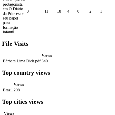
protagonista
em O Diário
3
11
18
4
0
2
1
da Princesa e
seu papel
para
formação
infantil
File Visits
Views
Bárbara Lima Dick.pdf
340
Top country views
Views
Brazil
298
Top cities views
Views