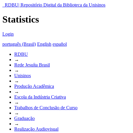
RDBU| Repositório Digital da Biblioteca da Unisinos
Statistics
Login
português (Brasil)
English
español
RDBU
→
Rede Jesuíta Brasil
→
Unisinos
→
Produção Acadêmica
→
Escola da Indústria Criativa
→
Trabalhos de Conclusão de Curso
→
Graduação
→
Realização Audiovisual