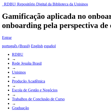
RDBU| Repositório Digital da Biblioteca da Unisinos
Gamificação aplicada no onboar
onboarding pela perspectiva de e
Entrar
português (Brasil)
English
español
RDBU
→
Rede Jesuíta Brasil
→
Unisinos
→
Produção Acadêmica
→
Escola de Gestão e Negócios
→
Trabalhos de Conclusão de Curso
→
Graduação