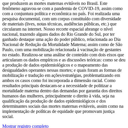
que produzem as mortes maternas evitáveis no Brasil. Este
fenômeno agravou-se com a pandemia de COVID-19, assim como
com a conjuntura política e econômica no país. Foi realizada uma
pesquisa documental, com um corpus constituído com diversidade
de materiais (lives, notas técnicas, audiências públicas, etc.) que
circularam na internet. Nosso recorte espacial abrange o nível
nacional, trazendo alguns dados do Rio Grande do Sul, por ter
ganhado destaque uma ação do poder público, relacionada ao Dia
Nacional de Redução da Mortalidade Materna; assim como de São
Paulo, com uma mobilização relacionada à vacinação de gestantes
no estado. Realizou-se uma análise de conteúdo com dois eixos que
articularam os dados empíricos e as discussões teóricas: como se deu
a produção de dados epidemiológicos e o mapeamento das
desigualdades operantes nessas mortes; e quais foram as formas de
mobilização e tradução em ações/estratégias, problematizando em
ambos os casos como foi incorporada a dimensão racial. Como
resultados principais destacam-se a necessidade de politizar a
mortalidade materna dentro das demandas por garantia dos direitos
humanos das mulheres, principalmente o direito à vida, seja na
qualificação da produção de dados epidemiológicos e dos
determinantes sociais das mortes maternas evitáveis, assim como na
implementação de políticas de equidade que promovam justiça
social.
Mostrar registro completo