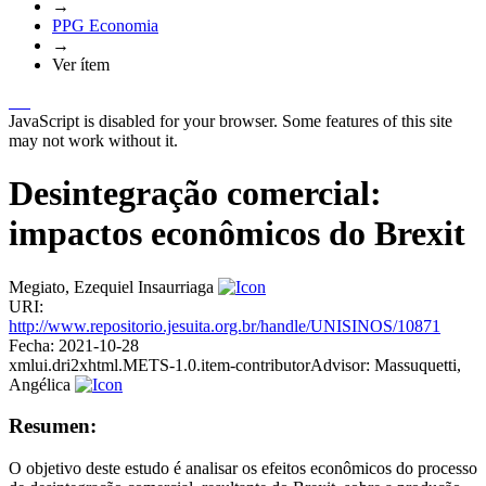
→
PPG Economia
→
Ver ítem
JavaScript is disabled for your browser. Some features of this site
may not work without it.
Desintegração comercial:
impactos econômicos do Brexit
Megiato, Ezequiel Insaurriaga
URI:
http://www.repositorio.jesuita.org.br/handle/UNISINOS/10871
Fecha:
2021-10-28
xmlui.dri2xhtml.METS-1.0.item-contributorAdvisor:
Massuquetti,
Angélica
Resumen:
O objetivo deste estudo é analisar os efeitos econômicos do processo