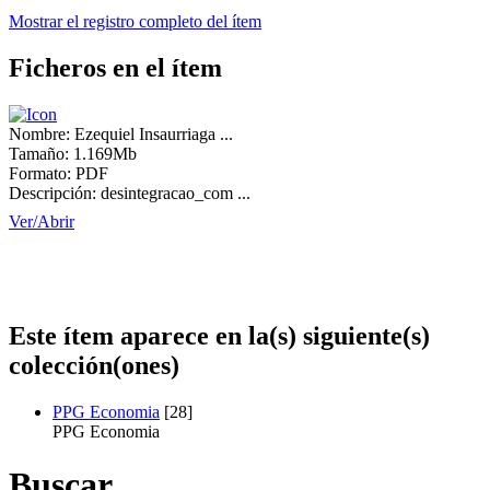
Mostrar el registro completo del ítem
Ficheros en el ítem
Nombre:
Ezequiel Insaurriaga ...
Tamaño:
1.169Mb
Formato:
PDF
Descripción:
desintegracao_com ...
Ver/
Abrir
Este ítem aparece en la(s) siguiente(s)
colección(ones)
PPG Economia
[28]
PPG Economia
Buscar