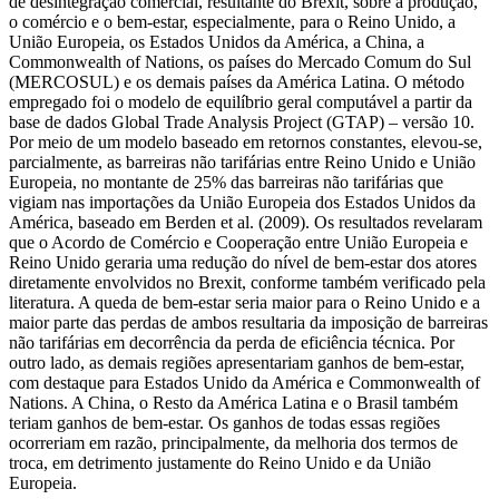
de desintegração comercial, resultante do Brexit, sobre a produção,
o comércio e o bem-estar, especialmente, para o Reino Unido, a
União Europeia, os Estados Unidos da América, a China, a
Commonwealth of Nations, os países do Mercado Comum do Sul
(MERCOSUL) e os demais países da América Latina. O método
empregado foi o modelo de equilíbrio geral computável a partir da
base de dados Global Trade Analysis Project (GTAP) – versão 10.
Por meio de um modelo baseado em retornos constantes, elevou-se,
parcialmente, as barreiras não tarifárias entre Reino Unido e União
Europeia, no montante de 25% das barreiras não tarifárias que
vigiam nas importações da União Europeia dos Estados Unidos da
América, baseado em Berden et al. (2009). Os resultados revelaram
que o Acordo de Comércio e Cooperação entre União Europeia e
Reino Unido geraria uma redução do nível de bem-estar dos atores
diretamente envolvidos no Brexit, conforme também verificado pela
literatura. A queda de bem-estar seria maior para o Reino Unido e a
maior parte das perdas de ambos resultaria da imposição de barreiras
não tarifárias em decorrência da perda de eficiência técnica. Por
outro lado, as demais regiões apresentariam ganhos de bem-estar,
com destaque para Estados Unido da América e Commonwealth of
Nations. A China, o Resto da América Latina e o Brasil também
teriam ganhos de bem-estar. Os ganhos de todas essas regiões
ocorreriam em razão, principalmente, da melhoria dos termos de
troca, em detrimento justamente do Reino Unido e da União
Europeia.