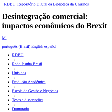
RDBU| Repositório Digital da Biblioteca da Unisinos
Desintegração comercial:
impactos econômicos do Brexit
Mi
português (Brasil)
English
español
RDBU
→
Rede Jesuíta Brasil
→
Unisinos
→
Produção Acadêmica
→
Escola de Gestão e Negócios
→
Teses e dissertações
→
Doutorado