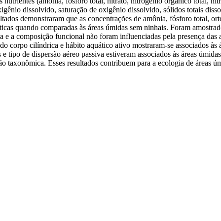
rientes (amônia, fósforo total, nitrato, nitrogênio orgânico total, nitro
igênio dissolvido, saturação de oxigênio dissolvido, sólidos totais dis
ltados demonstraram que as concentrações de amônia, fósforo total, ortof
ticas quando comparadas às áreas úmidas sem ninhais. Foram amostrado
a e a composição funcional não foram influenciadas pela presença das
 do corpo cilíndrica e hábito aquático ativo mostraram-se associados às
 e tipo de dispersão aéreo passiva estiveram associados às áreas úmidas 
ção taxonômica. Esses resultados contribuem para a ecologia de áreas ú