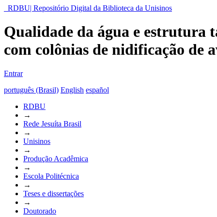
RDBU| Repositório Digital da Biblioteca da Unisinos
Qualidade da água e estrutura 
com colônias de nidificação de a
Entrar
português (Brasil)
English
español
RDBU
→
Rede Jesuíta Brasil
→
Unisinos
→
Produção Acadêmica
→
Escola Politécnica
→
Teses e dissertações
→
Doutorado