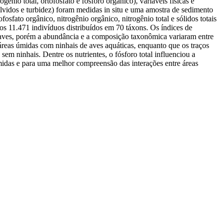
gênio total, ortofosfato e fósforo orgânico), variáveis físicas e
solvidos e turbidez) foram medidas in situ e uma amostra de sedimento
osfato orgânico, nitrogênio orgânico, nitrogênio total e sólidos totais
s 11.471 indivíduos distribuídos em 70 táxons. Os índices de
 aves, porém a abundância e a composição taxonômica variaram entre
 áreas úmidas com ninhais de aves aquáticas, enquanto que os traços
sem ninhais. Dentre os nutrientes, o fósforo total influenciou a
midas e para uma melhor compreensão das interações entre áreas