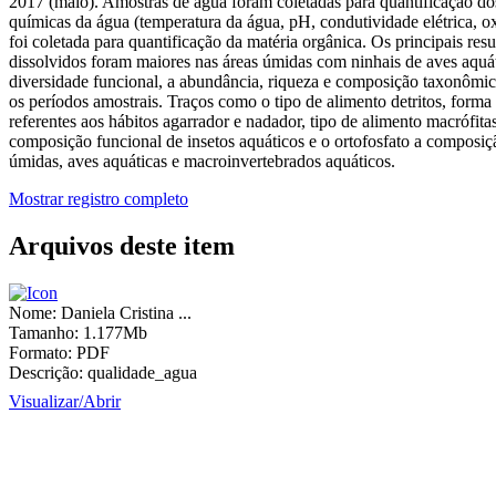
2017 (maio). Amostras de água foram coletadas para quantificação dos nut
químicas da água (temperatura da água, pH, condutividade elétrica, ox
foi coletada para quantificação da matéria orgânica. Os principais resu
dissolvidos foram maiores nas áreas úmidas com ninhais de aves aquá
diversidade funcional, a abundância, riqueza e composição taxonômic
os períodos amostrais. Traços como o tipo de alimento detritos, forma
referentes aos hábitos agarrador e nadador, tipo de alimento macrófitas
composição funcional de insetos aquáticos e o ortofosfato a composi
úmidas, aves aquáticas e macroinvertebrados aquáticos.
Mostrar registro completo
Arquivos deste item
Nome:
Daniela Cristina ...
Tamanho:
1.177Mb
Formato:
PDF
Descrição:
qualidade_agua
Visualizar/
Abrir