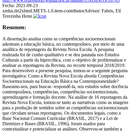
http://www.repositorio.jesuita.org.br/handle/UNISINOS/10765
Fecha:
2021-09-23
xmlui.dri2xhtml.METS-1.0.item-contributorAdvisor:
Fabris, Elí
Terezinha Henn
Resumen:
A dissertação analisa como as competências socioemocionais
adentram a educação básica, no contemporâneo, por meio de uma
analítica de reportagens da Revista Nova Escola. A pesquisa
realizada foi de cunho qualitativo e se deu pautada nos Estudos
Culturais a partir da hipercrítica, com o objetivo de problematizar e
analisar as reportagens da Revista, no recorte temporal 2018/2019.
Para desenvolver a presente pesquisa, tomou-se a seguinte pergunta
investigativa: Como a Revista Nova Escola aborda Competências
Socioemocionais na Educação Básica na Contemporaneidade?
Baseamo-nos, para buscar- respondê-la, nos estudos sobre docência
contemporânea, competências, competências socioemocionais,
aprendizagem e formação docente. Na análise de 16 reportagens da
Revista Nova Escola, tomou-se tanto as narrativas como as imagens
para a produção de sentidos sobre as competências socioemocionais
que circulam nessas reportagens. Os documentos legais, como a
Base Nacional Comum Curricular (BRASIL, 2017) e a Lei de
Diretrizes e Bases (BRASIL, 1996), foram usados para
contextualizar e potencializar as análises. Observou-se também a