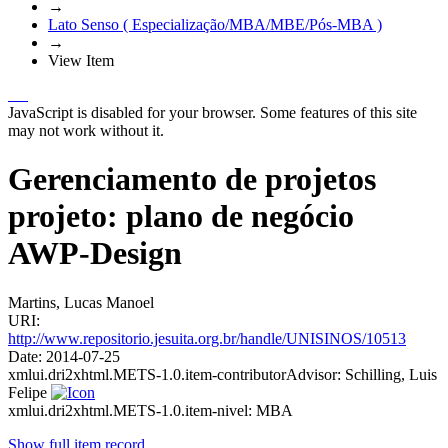
→
Lato Senso ( Especialização/MBA/MBE/Pós-MBA )
→
View Item
JavaScript is disabled for your browser. Some features of this site
may not work without it.
Gerenciamento de projetos
projeto: plano de negócio
AWP-Design
Martins, Lucas Manoel
URI:
http://www.repositorio.jesuita.org.br/handle/UNISINOS/10513
Date:
2014-07-25
xmlui.dri2xhtml.METS-1.0.item-contributorAdvisor:
Schilling, Luis
Felipe
xmlui.dri2xhtml.METS-1.0.item-nivel:
MBA
Show full item record