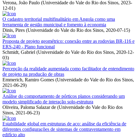
Verona, João Paulo
(
Universidade do Vale do Rio dos Sinos
,
2023-
12-01
)
O cadastro territorial multifinalitário em Angola como uma
ferramenta de gestão municipal e fomento à economia
Dinis, Pires
(
Universidade do Vale do Rio dos Sinos
,
2020-07-15
)
Proposta de projeto geométrico: conexão entre as rodovias BR-116 e
ERS-240 - Plano funcional
Schmidt, Gabriel
(
Universidade do Vale do Rio dos Sinos
,
2020-12-
03
)
Percepção da realidade aumentada como facilitador de entendimento
de projeto na produção de obras
Emmerich, Ramiro Gomes
(
Universidade do Vale do Rio dos Sinos
,
2021-06-29
)
Análise do comportamento de pórticos planos considerando um
modelo simplificado de interação solo-estrutura
Oliveira, Paloma Salazar de
(
Universidade do Vale do Rio dos
Sinos
,
2021-06-23
)
Estabilidade global em estruturas de aço: análise da eficiência de
diferentes configurações de sistemas de contraventamento em
edifício alto