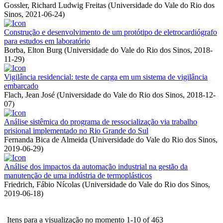
Gossler, Richard Ludwig Freitas
(
Universidade do Vale do Rio dos
Sinos
,
2021-06-24
)
Construção e desenvolvimento de um protótipo de eletrocardiógrafo
para estudos em laboratório
Borba, Elton Burg
(
Universidade do Vale do Rio dos Sinos
,
2018-
11-29
)
Vigilância residencial: teste de carga em um sistema de vigilância
embarcado
Flach, Jean José
(
Universidade do Vale do Rio dos Sinos
,
2018-12-
07
)
Análise sistêmica do programa de ressocialização via trabalho
prisional implementado no Rio Grande do Sul
Fernanda Bica de Almeida
(
Universidade do Vale do Rio dos Sinos
,
2019-06-29
)
Análise dos impactos da automação industrial na gestão da
manutenção de uma indústria de termoplásticos
Friedrich, Fábio Nícolas
(
Universidade do Vale do Rio dos Sinos
,
2019-06-18
)
Itens para a visualização no momento 1-10 of 463